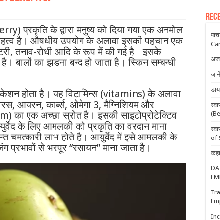
Rece
ry) प्रकृति के द्वारा मनुष्य को दिया गया एक अनमोल
पाच
न्त महत्व है। औषधीय उपयोग के अलावा इसकी पहचान एक
Ca
लेटरी, तनाव-रोधी आदि के रूप में की गई है। इसके
अजव
है। बालों का झडना बन्द हो जाता है। स्किन सम्बन्धी
जान
डाय
फिकेशन होता है। यह विटामिन्स (vitamins) के अलावा
ोरस, आयरन, कार्ब्स, ओमेगा 3, मैग्निशियम और
स्व
का एक अच्छा स्रोत है। इसकी साइटोप्रोटेक्टिव
(Be
युर्वेद के लिए आमलकी को प्रकृति का वरदान माना
स्व
्त चमत्कारी लाभ होते है। आयुर्वेद में इसे आमलकी के
of S
िंग प्रभावों से भरपूर “रसायन” माना जाता है।
कहा
DA
EM
Tra
Em
Inc