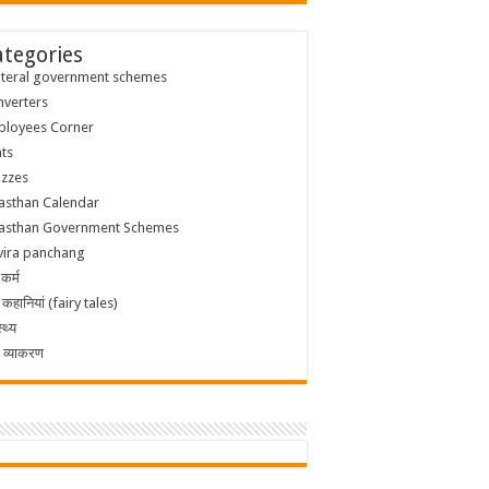
tegories
nteral government schemes
verters
ployees Corner
ts
izzes
asthan Calendar
jasthan Government Schemes
vira panchang
-कर्म
 कहानियां (fairy tales)
्थ्य
ी व्याकरण