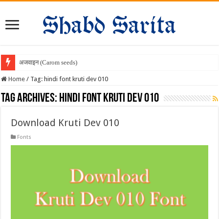
अजवाइन (Carom seeds) सेवन
Home
/
Tag:
hindi font kruti dev 010
Tag Archives:
hindi font kruti dev 010
Download Kruti Dev 010
Fonts